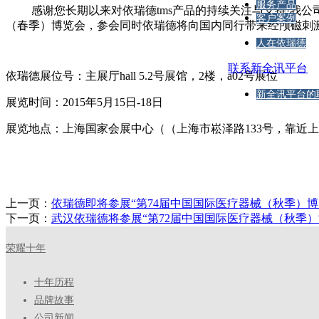
服务产品
感谢您长期以来对依瑞德tms产品的持续关注与支持!我公
客户案例
（春季）博览会，参会同时依瑞德将向国内同行带来经颅磁刺
人在依瑞德
联系新全讯平台
依瑞德展位号：主展厅hall 5.2号展馆，2楼，a02号展位
新全讯平台的
展览时间：2015年5月15日-18日
展览地点：上海国家会展中心（（上海市崧泽路133号，靠近
上一页：
依瑞德即将参展“第74届中国国际医疗器械（秋季）博
下一页：
武汉依瑞德将参展“第72届中国国际医疗器械（秋季）
荣耀十年
十年历程
品牌故事
公司新闻