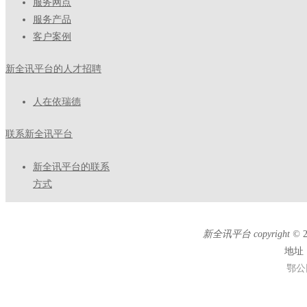
服务网点
服务产品
客户案例
新全讯平台的人才招聘
人在依瑞德
联系新全讯平台
新全讯平台的联系
方式
新全讯平台 copyright ©
地址
鄂公网