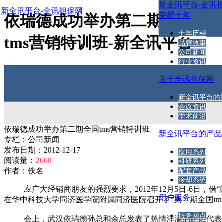
新全讯平台-全讯
新全讯平台-全讯担保网
荣耀十年
依瑞德成功举办第二期全国
十年历程
tms营销特训班-新全讯平台
品牌故事
公司新闻
行业资讯
关于全讯担保网
新全讯平台的
会议资讯
学术前沿
依瑞德成功举办第二期全国tms营销特训班
新全讯平台的产
专栏：
公司新闻
发布日期：
2012-12-17
应用系列
阅读量：
2660
科研系列
作者：
佚名
配套产品
冷却系统
应广大经销商朋友的强烈要求，2012年12月5日-6日，借“
用户服务
在华中科技大学同济医学院附属同济医院召开了“第二期全国t
服务网点
会上，武汉依瑞德孙总和余总发表了热情洋溢的讲话代表依瑞