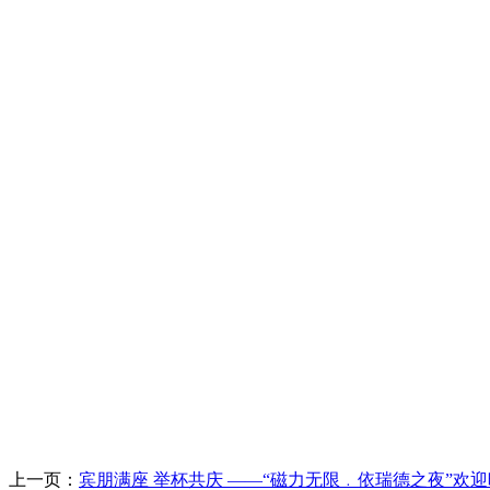
上一页：
宾朋满座 举杯共庆 ——“磁力无限﹒依瑞德之夜”欢