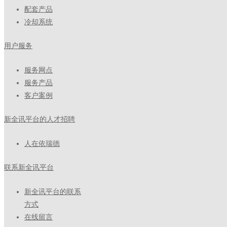
配套产品
冷却系统
用户服务
服务网点
服务产品
客户案例
新全讯平台的人才招聘
人在依瑞德
联系新全讯平台
新全讯平台的联系
方式
在线留言