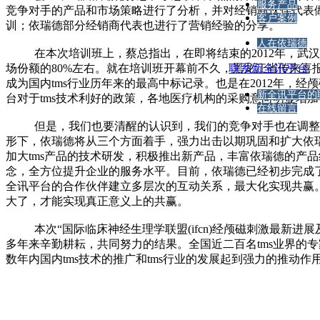
服务产品
竞争对手的产品和市场策略进行了分析，并对经销商伙伴代表
客户案例
训；依瑞德部分经销商代表也进行了营销经验的分享。
人在依瑞德
在本次培训班上，蔡总指出，在即将结束的2012年，武汉
场份额的80%左右。就在培训班开幕前不久，黑龙江省传来喜
联系新全讯平台
成为国内tms行业历年来的最高中标记录。也是在2012年，
新全讯平台的
台对于tms技术利好的政策，各地医疗机构的采购意向明显增加
在线留言
但是，我们也要清醒的认识到，我们的竞争对手也在调整策
形下，依瑞德将从三个方面着手，强力出击以期巩固和扩大依瑞
加大tms产品的技术研发，积极推出新产品，丰富依瑞德的产
念，全方位提升企业的服务水平。目前，依瑞德已经初步完成
全讯平台的合作伙伴建立多层次的互动关系，最大化实现共赢
大了，才能实现真正意义上的共赢。
本次“国际临床神经生理学联盟(ifcn)经颅磁刺激最新进展
多年来辛勤耕耘，共同努力的结果。全国近二百名tms业界的专
数年内国内tms技术的推广和tms行业的发展起到强力的推动作