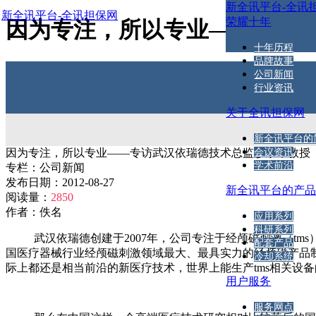
新全讯平台-全讯
新全讯平台-全讯担保网
荣耀十年
因为专注，所以专业——专访武
十年历程
品牌故事
公司新闻
行业资讯
关于全讯担保网
新全讯平台的
因为专注，所以专业——专访武汉依瑞德技术总监廖家华教授
会议资讯
学术前沿
专栏：
公司新闻
发布日期：
2012-08-27
新全讯平台的产
阅读量：
2850
作者：
佚名
应用系列
科研系列
武汉依瑞德创建于2007年，公司专注于经颅磁刺激（tms
配套产品
国医疗器械行业经颅磁刺激领域最大、最具实力的经颅磁产品制
冷却系统
际上都还是相当前沿的新医疗技术，世界上能生产tms相关设
用户服务
服务网点