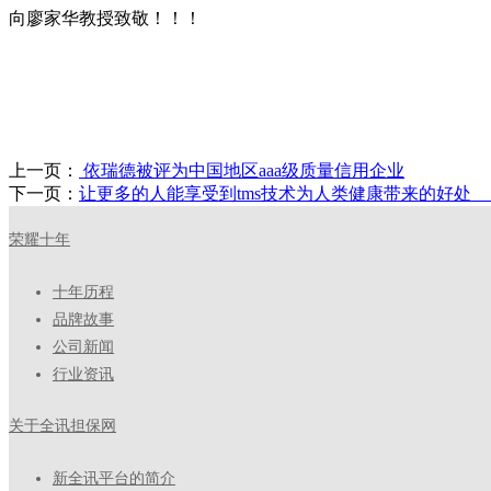
向廖家华教授致敬！！！
上一页：
​ 依瑞德被评为中国地区aaa级质量信用企业
下一页：
让更多的人能享受到tms技术为人类健康带来的好处 —
荣耀十年
十年历程
品牌故事
公司新闻
行业资讯
关于全讯担保网
新全讯平台的简介