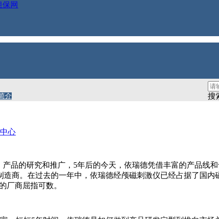
担保网
汉依瑞德技术总监廖家华教授-
搜
简介
品中心
）产品的研究和推广，5年后的今天，依瑞德凭借丰富的产品线
造商。在过去的一年中，依瑞德经颅磁刺激仪已经占据了国内磁刺
备的厂商屈指可数。