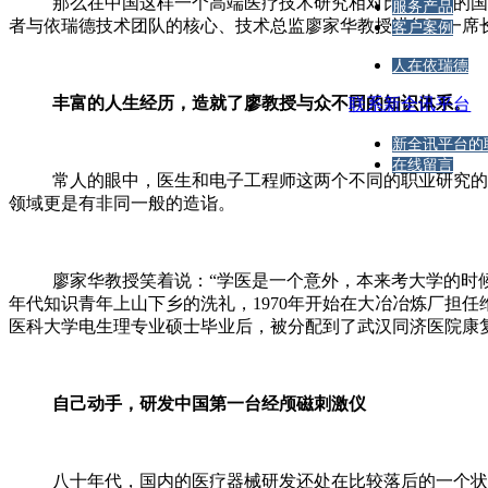
那么在中国这样一个高端医疗技术研究相对比较落后的国家
服务产品
者与依瑞德技术团队的核心、技术总监廖家华教授进行了一席
客户案例
人在依瑞德
丰富的人生经历，造就了廖教授与众不同的知识体系。
联系新全讯平台
新全讯平台的
在线留言
常人的眼中，医生和电子工程师这两个不同的职业研究的方
领域更是有非同一般的造诣。
廖家华教授笑着说：“学医是一个意外，本来考大学的时候我
年代知识青年上山下乡的洗礼，1970年开始在大冶冶炼厂担任
医科大学电生理专业硕士毕业后，被分配到了武汉同济医院康
自己动手，研发中国第一台经颅磁刺激仪
八十年代，国内的医疗器械研发还处在比较落后的一个状态