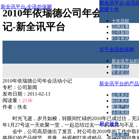
新全讯平台-全讯
新全讯平台-全讯担保网
荣耀十年
2010年依瑞德公司年会活动小
十年历程
记-新全讯平台
品牌故事
公司新闻
行业资讯
关于全讯担保网
新全讯平台的
会议资讯
学术前沿
2010年依瑞德公司年会活动小记
新全讯平台的产
专栏：
公司新闻
发布日期：
2011-02-13
应用系列
阅读量：
2136
科研系列
作者：
佚名
配套产品
冷却系统
时光飞逝，岁月如梭，转眼间忙碌的2010年已成过往，充满期
用户服务
年1月27号这一天欢聚一堂，一起总结过去一年的成就与不足
会中，公司高层做出了发言，对公司在2010年的工作中取得
服务网点
将我们的产品细节、质量、外观都打造成精品。并继续做好售