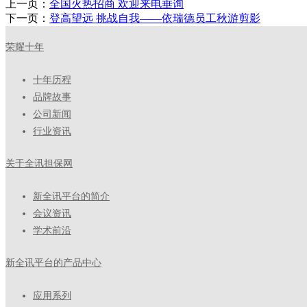
上一页：
全国火热招商 欢迎来电垂询
下一页：
登高望远 挑战自我——依瑞德员工秋游剪影
荣耀十年
十年历程
品牌故事
公司新闻
行业资讯
关于全讯担保网
新全讯平台的简介
会议资讯
学术前沿
新全讯平台的产品中心
应用系列