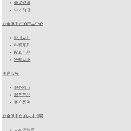
会议资讯
学术前沿
新全讯平台的产品中心
应用系列
科研系列
配套产品
冷却系统
用户服务
服务网点
服务产品
客户案例
新全讯平台的人才招聘
人在依瑞德