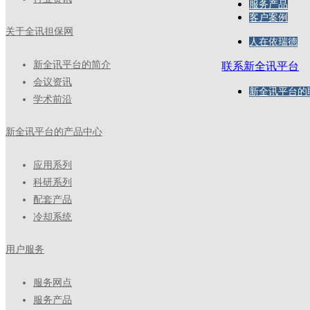
服务产品
客户案例
关于全讯担保网
人在依瑞德
新全讯平台的简介
联系新全讯平台
会议资讯
新全讯平台的
学术前沿
新全讯平台的产品中心
应用系列
科研系列
配套产品
冷却系统
用户服务
服务网点
服务产品