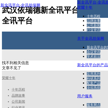
新全讯平台-全讯
新全讯平台-全讯担保网
荣耀十年
武汉依瑞德新全讯平台官网-新
十年历程
全讯平台
品牌故事
公司新闻
行业资讯
关于全讯担保网
新全讯平台的
会议资讯
学术前沿
找不到相关信息
新全讯平台的产
文章不见了
应用系列
荣耀十年
科研系列
配套产品
冷却系统
十年历程
品牌故事
用户服务
公司新闻
服务网点
行业资讯